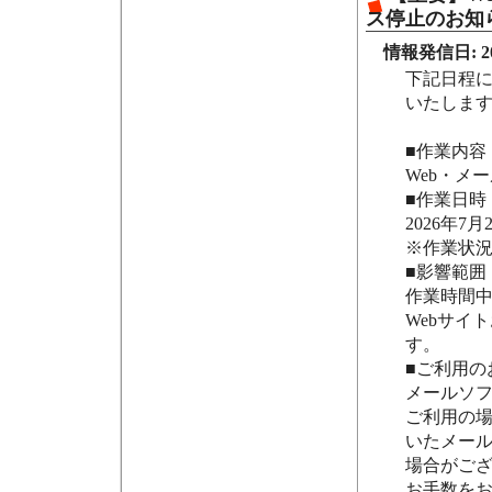
ス停止のお知
情報発信日: 202
下記日程に
いたしま
■作業内容
Web・メ
■作業日時
2026年7月2
※作業状
■影響範囲
作業時間
Webサイ
す。
■ご利用の
メールソ
ご利用の
いたメー
場合がご
お手数を