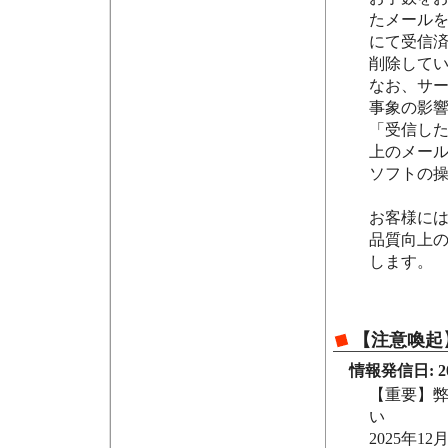
たメール
にて受信
削除して
なお、サ
事象の影
「受信し
上のメー
ソフトの
お客様に
品質向上
します。
【注意喚起
情報発信日: 202
【重要】
い
2025年