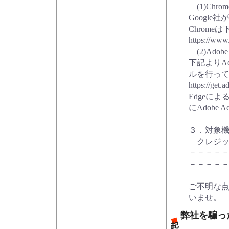
(1)Chr
Google
Chrom
https://www.
(2)Adob
下記よりAd
ルを行っ
https://get.
Edgeに
にAdobe 
３．対象
クレジッ
－－－－
－－－－
ご不明な
いませ。
弊社を騙っ
起