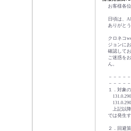
お客様各
日頃は、A
ありがと
クロネコwe
ジョンにお
確認して
ご迷惑を
ん。
－－－－
－－－－
１．対象
131.0.2
131.0.2
上記以降の
では発生
２．回避