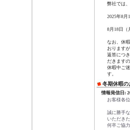
弊社では
2025年8
8月18日
なお、休
おります
返答につき
だきます
休暇中ご
す。
冬期休暇の
情報発信日: 202
お客様各
誠に勝手
いただき
何卒ご協