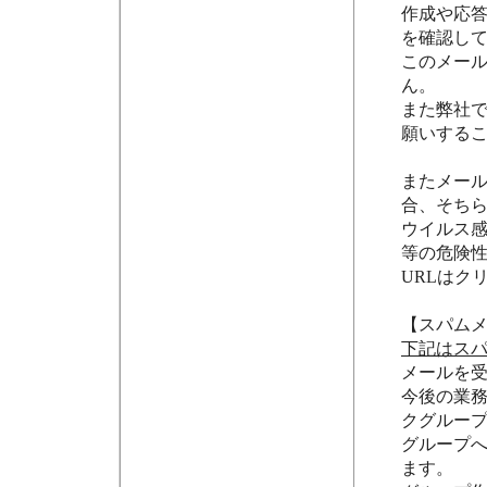
作成や応
を確認し
このメー
ん。
また弊社で
願いする
またメール
合、そち
ウイルス
等の危険
URLはク
【スパム
下記はス
メールを
今後の業務
クグルー
グループ
ます。