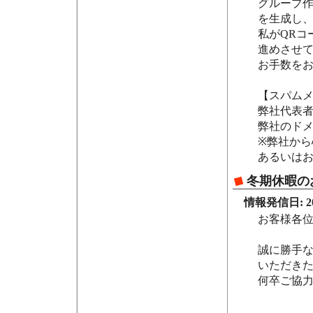
グループ作
を生成し
私がQRコ
進めさせ
お手数を
【スパム
弊社代表
弊社のドメイ
※弊社か
あるいは
冬期休暇の
情報発信日: 202
お客様各
誠に勝手
いただき
何卒ご協