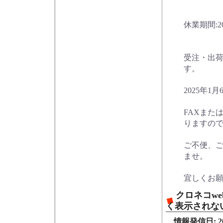
休業期間:20
受注・出荷
す。
2025年
FAXまた
りますの
ご不便、
ませ。
宜しくお
クロネコweb
く表示されな
情報発信日: 202