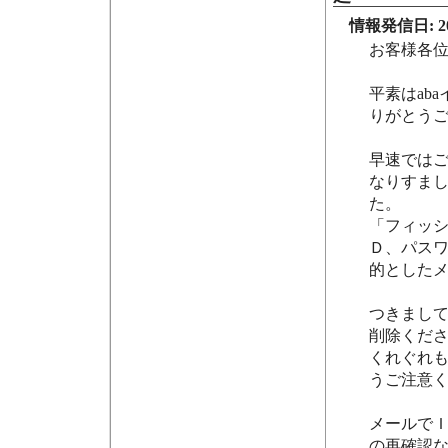
情報発信日: 202
お客様各
平素はab
りがとう
早速では
なりすま
た。
「フィッ
Ｄ、パス
的とした
つきまし
削除くだ
くれぐれも
うご注意
メールで
の再確認