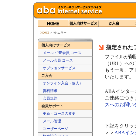
HOME
>
404エラー
個人向けサービス
指定された
メール・HP会員 コース
ファイルが削
メール会員 コース
（URL）へ
オプションサービス
もう一度、ア
ご入会
いたします。
オンライン入会（個人）
資料請求
ABAインタ
ご連絡につき
会員規約
スへのお問い
会員サポート
更新・コースの変更
メール管理
下記をクリッ
ユーザーページ
＞＞
ABAイ